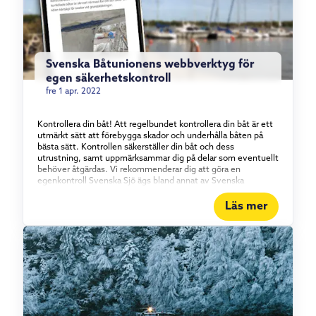
Eurocupen kommer att seglas på det publikvänliga vattnet
nära hamnen i Långedrag, Göteborg. Läs mer på GKSS
hemsida här. Just nu erbjuder vi i samarbete med GKSS
nyteckning av båtförsäkring till kampanjpris - läs mer och gör
en premieberäkning här!
Svenska Båtunionens webbverktyg för
egen säkerhetskontroll
fre 1 apr. 2022
Kontrollera din båt! Att regelbundet kontrollera din båt är ett
utmärkt sätt att förebygga skador och underhålla båten på
bästa sätt. Kontrollen säkerställer din båt och dess
utrustning, samt uppmärksammar dig på delar som eventuellt
behöver åtgärdas. Vi rekommenderar dig att göra en
egenkontroll Svenska Sjö ägs bland annat av Svenska
Båtunionen, som under 2021 uppdaterat sitt material för
egen säkerhetskoll, som tidigare endast har funnits i
Läs mer
pappersformat och som pdf. Nu är det nya materialet
tillgängligt och presenteras genom ett nytt webbaserat
verktyg. Egenkontrollen ska vara lika enkel att göra på
mobilen som på en surfplatta eller dator. När du genomfört
säkerhetskollen för just din båt, sparar du enkelt ned den som
en PDF som du också kan skriva ut. Föredrar du att ändå göra
en säkerhetskontroll på papper från början, går det utmärkt
att skriva ut en checklista från PDF direkt. Materialet är
framtaget av en grupp erfarna båtägare och tidigare