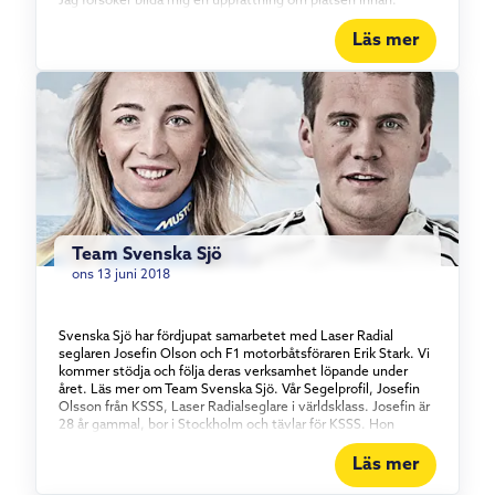
Jag försöker bilda mig en uppfattning om platsen innan.
Kommer det vara vågor eller plattvatten, sjöbris eller
gradientvind, landeffekter eller stabil vind. Eller kanske en
Läs mer
blandning av allt. Jag tittar gärna på en karta eller frågar någon
som har seglat där innan. Jag gör en plan för att ha en hög
energinivå när regattan starter. Hur många och långa seglings-
och fyspass jag vill göra på plats innan. Den innehåller även
en strategi för maten och vätskan så jag aldrig går tom på
energi. När det sen är dags för start går jag ut på banan och
tänker att jag ska vara den bästa versionen av mig själv som
jag kan vara! [/su_list] Läs mer om Josefin Olsson
[/vc_column_text][/vc_column][/vc_row]
Team Svenska Sjö
ons 13 juni 2018
Svenska Sjö har fördjupat samarbetet med Laser Radial
seglaren Josefin Olson och F1 motorbåtsföraren Erik Stark. Vi
kommer stödja och följa deras verksamhet löpande under
året. Läs mer om Team Svenska Sjö. Vår Segelprofil, Josefin
Olsson från KSSS, Laser Radialseglare i världsklass. Josefin är
28 år gammal, bor i Stockholm och tävlar för KSSS. Hon
studerar vid Handelshögskolan i Stockholm där hon går min
sista termin i år. Josefin började segla optimistjolle när hon
Läs mer
var 7 år gammal i Oxelösund segelsällskap. När hon växte ur