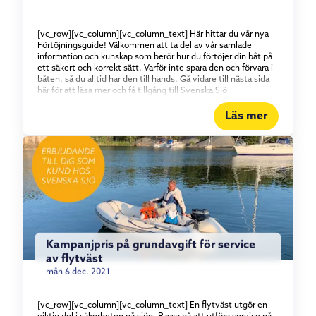
[vc_row][vc_column][vc_column_text] Här hittar du vår nya
Förtöjningsguide! Välkommen att ta del av vår samlade
information och kunskap som berör hur du förtöjer din båt på
ett säkert och korrekt sätt. Varför inte spara den och förvara i
båten, så du alltid har den till hands. Gå vidare till nästa sida
här för att läsa mer och få tillgång till Svenska Sjö
Förtöjningsguide. Vill du bli kund hos Svenska Sjö är du
välkommen att göra en premieberäkning: [/vc_column_text]
Läs mer
[vc_raw_html]JTNDaWZyYW1lJTIwdGl0bGUlM0QlMjJSJUMzJUE0a2
[/vc_raw_html][/vc_column][/vc_row]
Kampanjpris på grundavgift för service
av flytväst
mån 6 dec. 2021
[vc_row][vc_column][vc_column_text] En flytväst utgör en