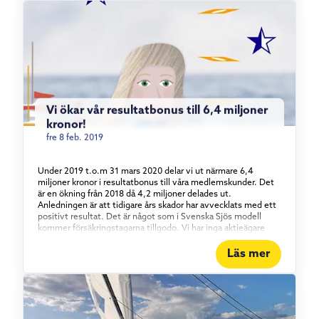
För din egen och dina medmänniskors säkerhet, se till att
hålla dina kunskaper aktuella. Medborgarskolan erbjuder
Svenska sjös kunder 10 procents rabatt på sjölivskurser. Läs
mer om Medborgarskolans sjölivskurser [/vc_column_text]
[/vc_column][/vc_row]
Vi ökar vår resultatbonus till 6,4 miljoner
kronor!
fre 8 feb. 2019
Under 2019 t.o.m 31 mars 2020 delar vi ut närmare 6,4
miljoner kronor i resultatbonus till våra medlemskunder. Det
är en ökning från 2018 då 4,2 miljoner delades ut.
Anledningen är att tidigare års skador har avvecklats med ett
positivt resultat. Det är något som i Svenska Sjös modell
kommer försäkringstagarna tillgodo. Vi har inga aktieägare
som är ute efter att tjäna maximalt med pengar utan det är
båtägarorganisationerna och deras medlemmar som äger oss.
Läs mer
Det är dem som får ta del av överskottet säger Per Grywenz
på Svenska Sjö. Sedan införandet av resultatbonus 2015 har
bolaget 2019 inkluderat, avsatt 14,4 miljoner kronor i form av
resultatbonus. Det är försäkringstagare som är medlemmar i
klubb eller krets ansluten till Svenska Båtunionen, Svenska