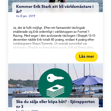
mål är annars För-OS i Tokyo i augusti. En viktig tävling inför
OS 2020. Läs mer om Josefin Olsson
Kommer Erik Stark att bli världsmästare i
år?
tis 8 jan. 2019
Ja, det är fullt möjligt. Efter ett fantastiskt tävlingsår
etablerade sig Erik ordentligt i världstoppen av Formel 1
Racing. Med seger i den avslutande tävlingen i Sharjah 13-15
december nådde Erik totalt 85 poäng, endast 4 poäng efter
totalsegraren Shaun Torrente. Ur svensk synvinkel var
tävlingen i Sharjah en formidabel succé. Erik på första plats,
Jonas Andersson på andra och Erik Edin på en 5:e plats. Under
året har Erik vunnit tre av totalt 7 deltävlingar. Grand Prix
Läs mer
Paris, Grand Prix London och nu senast Grand Prix Sharjah.
Eriks lag Team Abu Dabi (Erik Edin, Shaun Torrente och Tani Al
Qemsi) segrade också totalt under 2018. Nu laddar Erik upp
inför 2019. Vi återkommer med reportage från den första
tävlingen i Portimao, Portugal i maj månad. Läs mer om Erik
Stark
Ska du sälja eller köpa båt? - Sjörapporten
nr 3