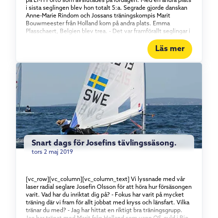
på EM i Porto som avslutades på lördagen. Med en andra plats
i sista seglingen blev hon totalt 5:a. Segrade gjorde danskan
Anne-Marie Rindom och Jossans träningskompis Marit
Bouwmeester från Holland kom på andra plats. Emma
Plasschaert, Belgien blev trea. - Det var framförallt seglingar i
lite mer vind och vågor som gick riktigt bra. Lite trögare gick
det i de lätta vindarna. Jag hade en kämpig start, men jag är
Läs mer
riktigt nöjd med finalseglingen. Kanske hade jag några
misstag som vi kan slipa på, annars var det toppen, säger
Josefin. Närmast på programmet är träning hemma i Sverige
innan det är dags för Kieler Woche i slutet av juni och i augusti
väntar för-OS i Tokyo. Vi återkommer med rapport. Läs mer
om Josefin Olsson [/vc_column_text][/vc_column][/vc_row]
Snart dags för Josefins tävlingssäsong.
tors 2 maj 2019
[vc_row][vc_column][vc_column_text] Vi lyssnade med vår
laser radial seglare Josefin Olsson för att höra hur försäsongen
varit. Vad har du inriktat dig på? - Fokus har varit på mycket
träning där vi fram för allt jobbat med kryss och länsfart. Vilka
tränar du med? - Jag har hittat en riktigt bra träningsgrupp.