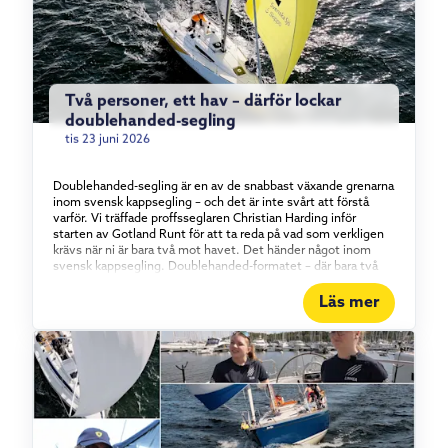
Två personer, ett hav – därför lockar
doublehanded-segling
tis 23 juni 2026
Doublehanded-segling är en av de snabbast växande grenarna
inom svensk kappsegling – och det är inte svårt att förstå
varför. Vi träffade proffsseglaren Christian Harding inför
starten av Gotland Runt för att ta reda på vad som verkligen
krävs när ni är bara två mot havet. Det händer något inom
svensk kappsegling. Doublehanded-formatet – där bara två
personer bemannar båten – har vuxit stadigt under det
senaste och ett halvt decenniet, och intresset visar inga
Läs mer
tecken på att mattas av. Vi tog en tur med proffsseglaren
Christian Harding, som i år seglar Gotland Runt tillsammans
med äventyraren Aron Andersson ombord på vår Elan 310
Groundbreaker. Vad det egentligen är som lockar med att
segla kortbemannat – och vad som krävs för att göra det bra.
Konstant i rörelse För Christian Harding handlar tjusningen
om tempot. I en båt med full besättning kan långa perioder gå
utan att varje enskild besättningsmedlem behöver göra
något. Doublehanded är raka motsatsen. – Det är aldrig någon