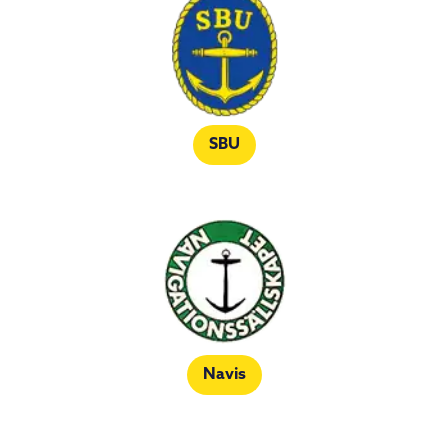
SBU
Navis