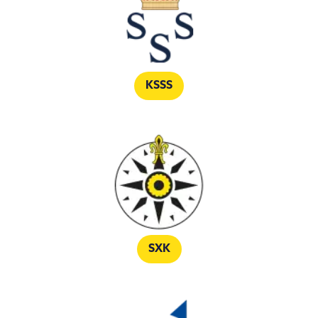
KSSS
SXK