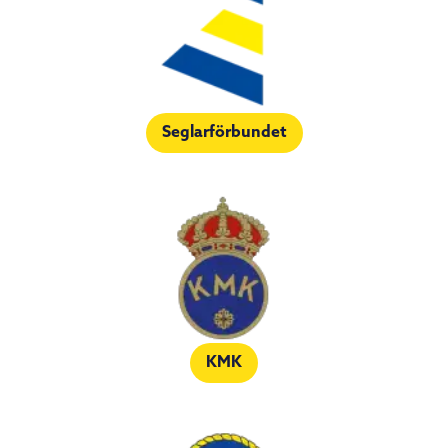
Seglarförbundet
KMK