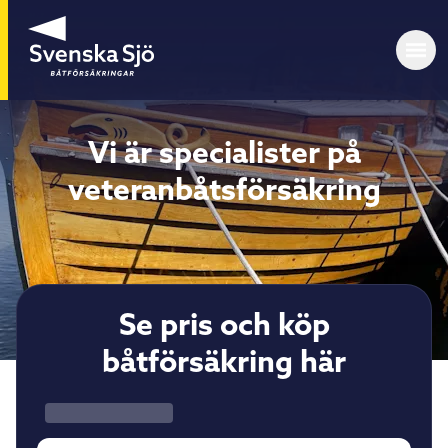
Vi är specialister på
veteranbåtsförsäkring
Se pris och köp
båtförsäkring här