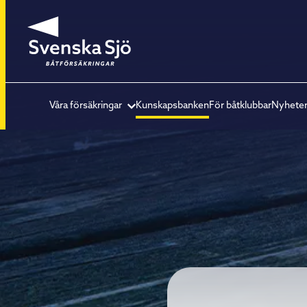
Våra försäkringar
Kunskapsbanken
För båtklubbar
Nyhete