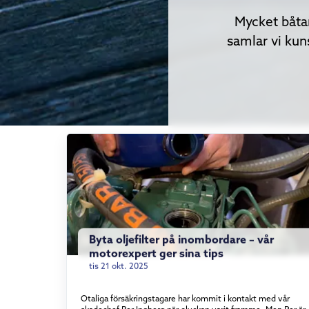
Mycket båta
samlar vi kun
Byta oljefilter på inombordare – vår
motorexpert ger sina tips
tis 21 okt. 2025
Otaliga försäkringstagare har kommit i kontakt med vår