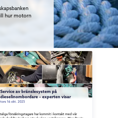
nskapsbanken
ill hur motorn
Service av bränslesystem på
dieselinombordare – experten visar
tors 16 okt. 2025
taliga försäkringstagare har kommit i kontakt med vår