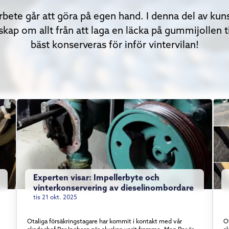
rbete går att göra på egen hand. I denna del av ku
skap om allt från att laga en läcka på gummijollen t
bäst konserveras för inför vintervilan!
Experten visar: Impellerbyte och
vinterkonservering av dieselinombordare
tis 21 okt. 2025
Otaliga försäkringstagare har kommit i kontakt med vår
O