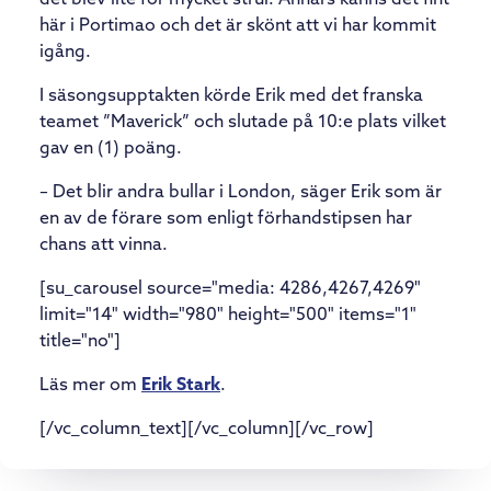
det blev lite för mycket strul. Annars känns det fint
här i Portimao och det är skönt att vi har kommit
igång.
I säsongsupptakten körde Erik med det franska
teamet ”Maverick” och slutade på 10:e plats vilket
gav en (1) poäng.
– Det blir andra bullar i London, säger Erik som är
en av de förare som enligt förhandstipsen har
chans att vinna.
[su_carousel source="media: 4286,4267,4269"
limit="14" width="980" height="500" items="1"
title="no"]
Läs mer om
Erik Stark
.
[/vc_column_text][/vc_column][/vc_row]