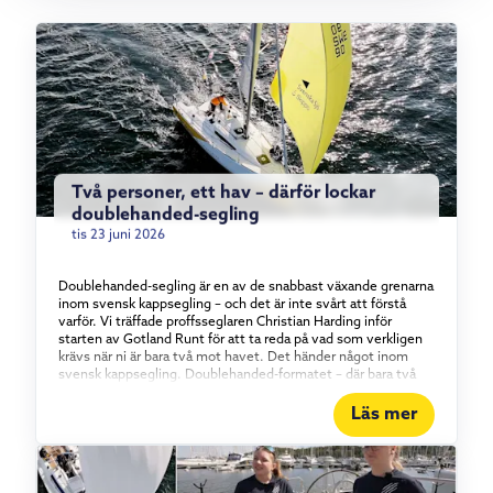
Två personer, ett hav – därför lockar
doublehanded-segling
tis 23 juni 2026
Doublehanded-segling är en av de snabbast växande grenarna
inom svensk kappsegling – och det är inte svårt att förstå
varför. Vi träffade proffsseglaren Christian Harding inför
starten av Gotland Runt för att ta reda på vad som verkligen
krävs när ni är bara två mot havet. Det händer något inom
svensk kappsegling. Doublehanded-formatet – där bara två
personer bemannar båten – har vuxit stadigt under det
senaste och ett halvt decenniet, och intresset visar inga
Läs mer
tecken på att mattas av. Vi tog en tur med proffsseglaren
Christian Harding, som i år seglar Gotland Runt tillsammans
med äventyraren Aron Andersson ombord på vår Elan 310
Groundbreaker. Vad det egentligen är som lockar med att