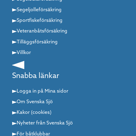
musealt. Natur utan att det känns otillgängligt. Liv och
rörelse – men också stillhet. För båtfolk är det guld värt. Du
Segeljolleförsäkring
kan komma hit för en natt och fylla på allt du behöver. Eller
stanna flera dagar och ändå inte känna dig färdig.
Sportfiskeförsäkring
Veteranbåtsförsäkring
Tilläggsförsäkring
Villkor
Snabba länkar
Logga in på Mina sidor
Om Svenska Sjö
Kakor (cookies)
Nyheter från Svenska Sjö
För båtklubbar