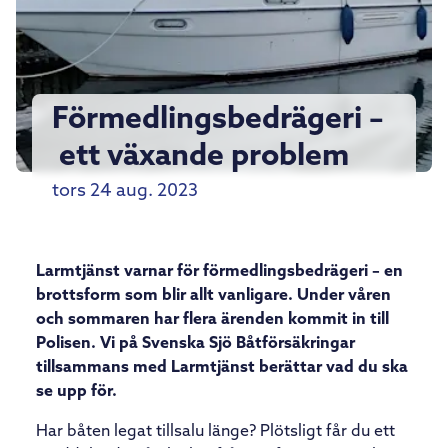
Förmedlingsbedrägeri –
ett växande problem
tors 24 aug. 2023
Larmtjänst varnar
för förmedlingsbedrägeri – en
brottsform som blir allt vanligare. Under våren
och sommaren har flera ärenden kommit in till
Polisen. Vi på Svenska Sjö Båtförsäkringar
tillsammans med Larmtjänst berättar vad du ska
se upp för.
Har båten legat tillsalu länge? Plötsligt får du ett