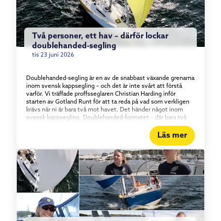
Två personer, ett hav – därför lockar
doublehanded-segling
tis 23 juni 2026
Doublehanded-segling är en av de snabbast växande grenarna
inom svensk kappsegling – och det är inte svårt att förstå
varför. Vi träffade proffsseglaren Christian Harding inför
starten av Gotland Runt för att ta reda på vad som verkligen
krävs när ni är bara två mot havet. Det händer något inom
svensk kappsegling. Doublehanded-formatet – där bara två
personer bemannar båten – har vuxit stadigt under det
senaste och ett halvt decenniet, och intresset visar inga
Läs mer
tecken på att mattas av. Vi tog en tur med proffsseglaren
Christian Harding, som i år seglar Gotland Runt tillsammans
med äventyraren Aron Andersson ombord på vår Elan 310
Groundbreaker. Vad det egentligen är som lockar med att
segla kortbemannat – och vad som krävs för att göra det bra.
Konstant i rörelse För Christian Harding handlar tjusningen
om tempot. I en båt med full besättning kan långa perioder gå
utan att varje enskild besättningsmedlem behöver göra
något. Doublehanded är raka motsatsen. – Det är aldrig någon
vila – det är det som är så kul, säger han. Det innebär förstås
också att förberedelserna väger tyngre. Allt ombord måste