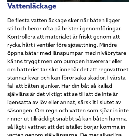
Vattenläckage
De flesta vattenläckage sker när båten ligger
still och beror ofta på brister i genomföringar.
Kontrollera att materialet är friskt genom att
rycka hårt i ventiler före sjösättning. Mindre
öppna båtar med länspumpar med nivåbrytare
känns tryggt men om pumpen havererar eller
om batteriet tar slut innebär det att regnvattnet
stannar kvar och kan förorsaka skador. I värsta
fall att båten sjunker. Har din båt så kallad
självläns är det viktigt att se till att de inte är
igensatta av löv eller annat, särskilt i slutet av
säsongen. Om regn och vatten som sjöar in inte
rinner ut tillräckligt snabbt så kan båten hamna
så lågt i vattnet att det istället börjar komma in
vatten genom självlänsarna. De mer allvarliga