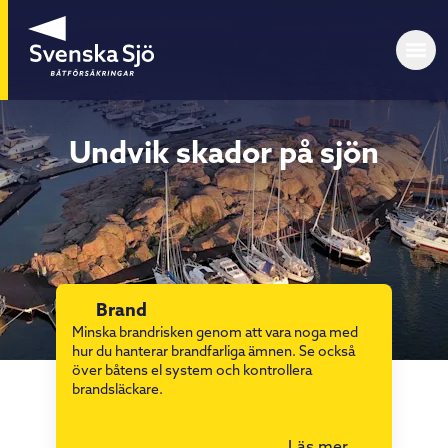
Undvik skador på sjön
Brand
Minska brandrisken genom att vara noga med
hur du hanterar brandfarliga ämnen. Se också
över båtens el system och kontrollera
brandsläckare.