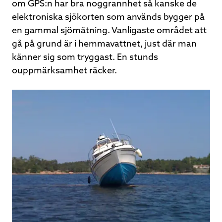
om GPS:n har bra noggrannhet så kanske de
elektroniska sjökorten som används bygger på
en gammal sjömätning. Vanligaste området att
gå på grund är i hemmavattnet, just där man
känner sig som tryggast. En stunds
ouppmärksamhet räcker.