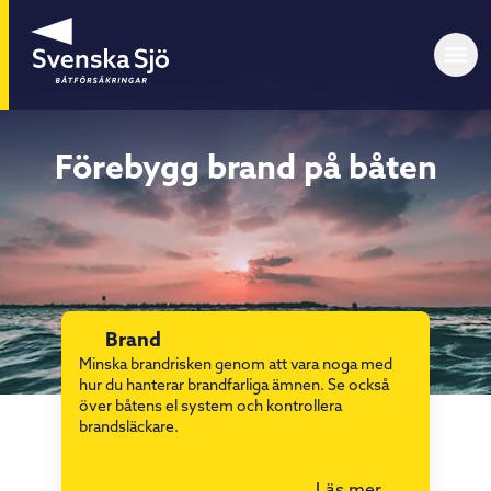
Förebygg brand på båten
Brand
Minska brandrisken genom att vara noga med
hur du hanterar brandfarliga ämnen. Se också
över båtens el system och kontrollera
brandsläckare.