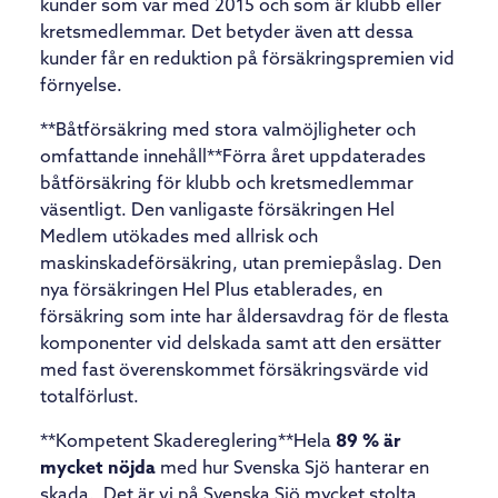
kunder som var med 2015 och som är klubb eller
kretsmedlemmar. Det betyder även att dessa
kunder får en reduktion på försäkringspremien vid
förnyelse.
**Båtförsäkring med stora valmöjligheter och
omfattande innehåll
**Förra året uppdaterades
båtförsäkring för klubb och kretsmedlemmar
väsentligt. Den vanligaste försäkringen Hel
Medlem utökades med allrisk och
maskinskadeförsäkring, utan premiepåslag. Den
nya försäkringen Hel Plus etablerades, en
försäkring som inte har åldersavdrag för de flesta
komponenter vid delskada samt att den ersätter
med fast överenskommet försäkringsvärde vid
totalförlust.
**Kompetent Skadereglering
**Hela
89 % är
mycket nöjda
med hur Svenska Sjö hanterar en
skada. Det är vi på Svenska Sjö mycket stolta