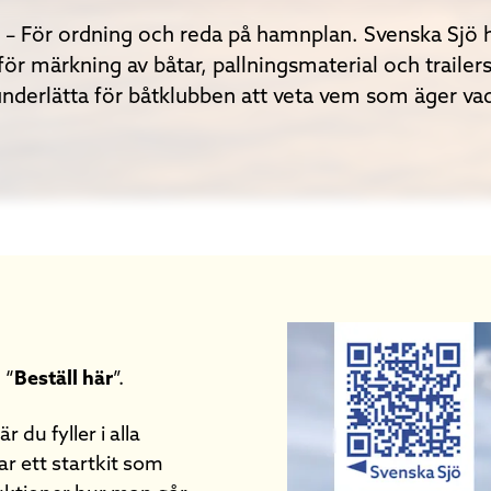
– För ordning och reda på hamnplan. Svenska Sjö h
ör märkning av båtar, pallningsmaterial och trailers.
nderlätta för båtklubben att veta vem som äger va
 “
Beställ här
”.
 du fyller i alla
ar ett startkit som