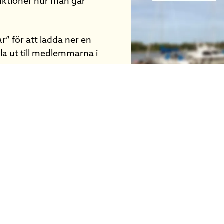
uktioner hur man går
” för att ladda ner en
la ut till medlemmarna i
om hur Näsbyvikens Båtsällskap 