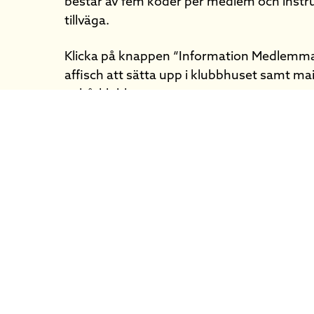
består av fem koder per medlem och instr
tillväga.
Klicka på knappen “Information Medlemmar
affisch att sätta upp i klubbhuset samt mai
er båtklubb.
Information Medlemmar
Information Klubben
Beställ här!
Se filmen 