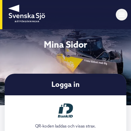
Mina Sidor
Logga in
QR-koden laddas och visas strax.